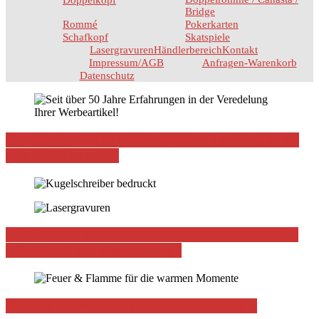
Doppelkopf
Bridge
Rommé
Pokerkarten
Schafkopf
Skatspiele
Lasergravuren
Händlerbereich
Kontakt
Impressum/AGB
Anfragen-Warenkorb
Datenschutz
Seit über 50 Jahre Erfahrungen in der Veredelung
Ihrer Werbeartikel!
Lieber etwas spezielleres? Lasergravuren aller Art,
schnell und aus eigener Hand!
Feuer & Flamme für die warmen Momente