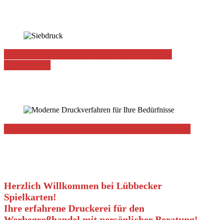
Viele Modelle an Feuerzeugen - auf Wunsch mit Digital- oder
Siebdruck!
Von Offset bis Textildruck, alles "Made in
Germany"!
Jetzt neu: neben Siebdruck und Flex/Flockfolie bieten wir nun auch
DTF Druck an!
Moderne Druckverfahren für Ihre Bedürfnisse
Egal ob Siebdruck, Digitaldruck, Transfer, Offset, Plottern uvm. -
wir helfen Ihnen dabei die passenden Verfahren für Ihre Werbung zu
finden!
Herzlich Willkommen bei Lübbecker
Spielkarten!
Ihre erfahrene Druckerei für den
Werbegroßhandel mit persönlicher Beratung!