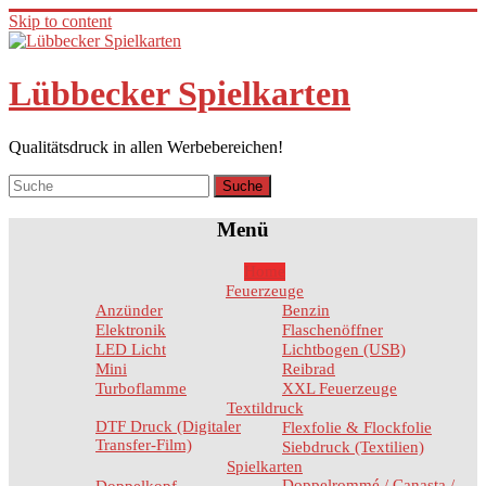
Skip to content
Lübbecker Spielkarten
Qualitätsdruck in allen Werbebereichen!
Menü
Home
Feuerzeuge
Anzünder
Benzin
Elektronik
Flaschenöffner
LED Licht
Lichtbogen (USB)
Mini
Reibrad
Turboflamme
XXL Feuerzeuge
Textildruck
DTF Druck (Digitaler
Flexfolie & Flockfolie
Transfer-Film)
Siebdruck (Textilien)
Spielkarten
Doppelrommé / Canasta /