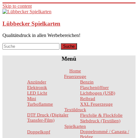
Skip to content
Lübbecker Spielkarten
Qualitätsdruck in allen Werbebereichen!
Menü
Home
Feuerzeuge
Anzünder
Benzin
Elektronik
Flaschenöffner
LED Licht
Lichtbogen (USB)
Mini
Reibrad
Turboflamme
XXL Feuerzeuge
Textildruck
DTF Druck (Digitaler
Flexfolie & Flockfolie
Transfer-Film)
Siebdruck (Textilien)
Spielkarten
Doppelrommé / Canasta /
Doppelkopf
Bridge