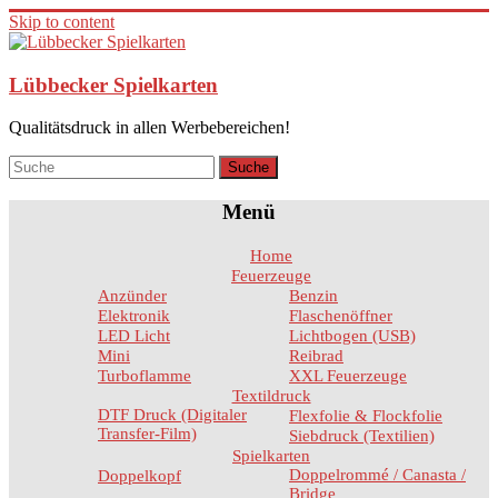
Skip to content
Lübbecker Spielkarten
Qualitätsdruck in allen Werbebereichen!
Menü
Home
Feuerzeuge
Anzünder
Benzin
Elektronik
Flaschenöffner
LED Licht
Lichtbogen (USB)
Mini
Reibrad
Turboflamme
XXL Feuerzeuge
Textildruck
DTF Druck (Digitaler
Flexfolie & Flockfolie
Transfer-Film)
Siebdruck (Textilien)
Spielkarten
Doppelrommé / Canasta /
Doppelkopf
Bridge