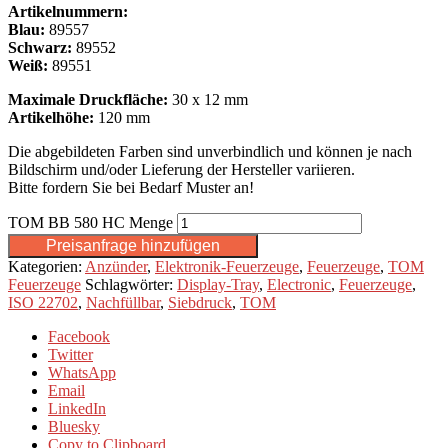
Artikelnummern:
Blau:
89557
Schwarz:
89552
Weiß:
89551
Maximale Druckfläche:
30 x 12 mm
Artikelhöhe:
120 mm
Die abgebildeten Farben sind unverbindlich und können je nach
Bildschirm und/oder Lieferung der Hersteller variieren.
Bitte fordern Sie bei Bedarf Muster an!
TOM BB 580 HC Menge
Preisanfrage hinzufügen
Kategorien:
Anzünder
,
Elektronik-Feuerzeuge
,
Feuerzeuge
,
TOM
Feuerzeuge
Schlagwörter:
Display-Tray
,
Electronic
,
Feuerzeuge
,
ISO 22702
,
Nachfüllbar
,
Siebdruck
,
TOM
Facebook
Twitter
WhatsApp
Email
LinkedIn
Bluesky
Copy to Clipboard