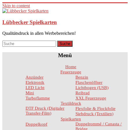
Skip to content
Lübbecker Spielkarten
Qualitätsdruck in allen Werbebereichen!
Menü
Home
Feuerzeuge
Anzünder
Benzin
Elektronik
Flaschenöffner
LED Licht
Lichtbogen (USB)
Mini
Reibrad
Turboflamme
XXL Feuerzeuge
Textildruck
DTF Druck (Digitaler
Flexfolie & Flockfolie
Transfer-Film)
Siebdruck (Textilien)
Spielkarten
Doppelrommé / Canasta /
Doppelkopf
Bridge