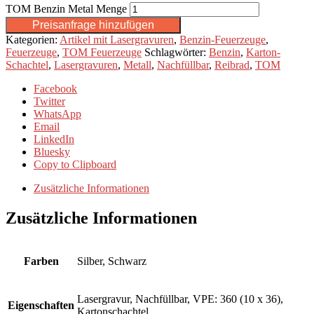
TOM Benzin Metal Menge
Preisanfrage hinzufügen
Kategorien:
Artikel mit Lasergravuren
,
Benzin-Feuerzeuge
,
Feuerzeuge
,
TOM Feuerzeuge
Schlagwörter:
Benzin
,
Karton-
Schachtel
,
Lasergravuren
,
Metall
,
Nachfüllbar
,
Reibrad
,
TOM
Facebook
Twitter
WhatsApp
Email
LinkedIn
Bluesky
Copy to Clipboard
Zusätzliche Informationen
Zusätzliche Informationen
Farben
Silber, Schwarz
Lasergravur, Nachfüllbar, VPE: 360 (10 x 36),
Eigenschaften
Kartonschachtel