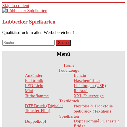
Skip to content
Lübbecker Spielkarten
Qualitätsdruck in allen Werbebereichen!
Menü
Home
Feuerzeuge
Anzünder
Benzin
Elektronik
Flaschenöffner
LED Licht
Lichtbogen (USB)
Mini
Reibrad
Turboflamme
XXL Feuerzeuge
Textildruck
DTF Druck (Digitaler
Flexfolie & Flockfolie
Transfer-Film)
Siebdruck (Textilien)
Spielkarten
Doppelrommé / Canasta /
Doppelkopf
Bridge