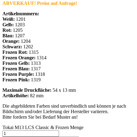
ABVERKAUF! Preise auf Anfrage!
Artikelnummern:
Weiß:
1201
Gelb:
1203
Rot:
1205
Blau:
1207
Orange:
1204
Schwarz:
1202
Frozen Rot:
1315
Frozen Orange:
1314
Frozen Gelb:
1313
Frozen Blau:
1317
Frozen Purple:
1318
Frozen Pink:
1319
Maximale Druckfläche:
54 x 13 mm
Artikelhöhe:
82 mm
Die abgebildeten Farben sind unverbindlich und können je nach
Bildschirm und/oder Lieferung der Hersteller variieren.
Bitte fordern Sie bei Bedarf Muster an!
Tokai M13 LCS Classic & Frozen Menge