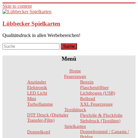
Skip to content
Lübbecker Spielkarten
Qualitätsdruck in allen Werbebereichen!
Menü
Home
Feuerzeuge
Anzünder
Benzin
Elektronik
Flaschenöffner
LED Licht
Lichtbogen (USB)
Mini
Reibrad
Turboflamme
XXL Feuerzeuge
Textildruck
DTF Druck (Digitaler
Flexfolie & Flockfolie
Transfer-Film)
Siebdruck (Textilien)
Spielkarten
Doppelrommé / Canasta /
Doppelkopf
Bridge