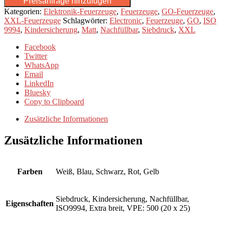
Preisanfrage hinzufügen
Kategorien:
Elektronik-Feuerzeuge
,
Feuerzeuge
,
GO-Feuerzeuge
,
XXL-Feuerzeuge
Schlagwörter:
Electronic
,
Feuerzeuge
,
GO
,
ISO
9994
,
Kindersicherung
,
Matt
,
Nachfüllbar
,
Siebdruck
,
XXL
Facebook
Twitter
WhatsApp
Email
LinkedIn
Bluesky
Copy to Clipboard
Zusätzliche Informationen
Zusätzliche Informationen
Farben
Weiß, Blau, Schwarz, Rot, Gelb
Siebdruck, Kindersicherung, Nachfüllbar,
Eigenschaften
ISO9994, Extra breit, VPE: 500 (20 x 25)