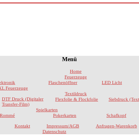
Menü
Home
Feuerzeuge
ektronik
Flaschenöffner
LED Licht
L Feuerzeuge
Textildruck
DTF Druck (Digitaler
Flexfolie & Flockfolie
Siebdruck (Text
Transfer-Film)
Spielkarten
Rommé
Pokerkarten
Schafkopf
Kontakt
Impressum/AGB
Anfragen-Warenkorb
Datenschutz