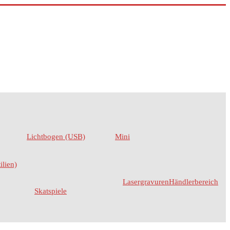
Lichtbogen (USB)
Mini
ilien)
Lasergravuren
Händlerbereich
Skatspiele