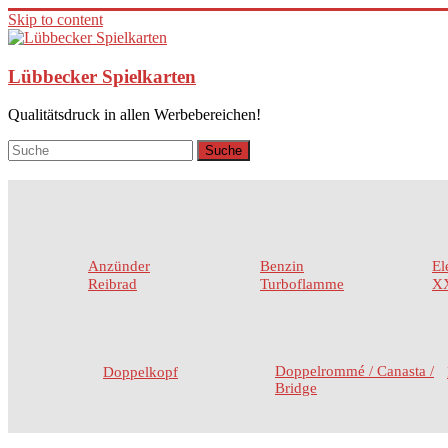
Skip to content
Lübbecker Spielkarten
Qualitätsdruck in allen Werbebereichen!
Anzünder
Benzin
El
Reibrad
Turboflamme
XX
Doppelrommé / Canasta /
Doppelkopf
Bridge