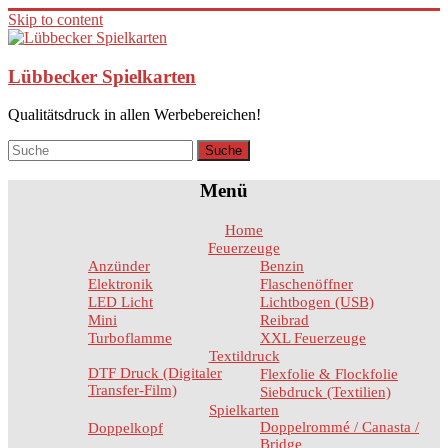
Skip to content
Lübbecker Spielkarten
Qualitätsdruck in allen Werbebereichen!
Menü
Home
Feuerzeuge
Anzünder
Benzin
Elektronik
Flaschenöffner
LED Licht
Lichtbogen (USB)
Mini
Reibrad
Turboflamme
XXL Feuerzeuge
Textildruck
DTF Druck (Digitaler
Flexfolie & Flockfolie
Transfer-Film)
Siebdruck (Textilien)
Spielkarten
Doppelrommé / Canasta /
Doppelkopf
Bridge