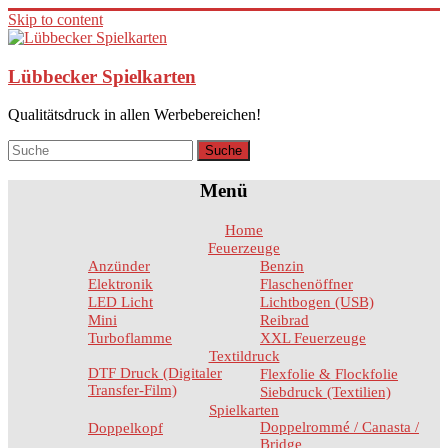
Skip to content
Lübbecker Spielkarten
Qualitätsdruck in allen Werbebereichen!
Menü
Home
Feuerzeuge
Anzünder
Benzin
Elektronik
Flaschenöffner
LED Licht
Lichtbogen (USB)
Mini
Reibrad
Turboflamme
XXL Feuerzeuge
Textildruck
DTF Druck (Digitaler
Flexfolie & Flockfolie
Transfer-Film)
Siebdruck (Textilien)
Spielkarten
Doppelrommé / Canasta /
Doppelkopf
Bridge