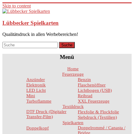
Skip to content
Lübbecker Spielkarten
Qualitätsdruck in allen Werbebereichen!
Menü
Home
Feuerzeuge
Anzünder
Benzin
Elektronik
Flaschenöffner
LED Licht
Lichtbogen (USB)
Mini
Reibrad
Turboflamme
XXL Feuerzeuge
Textildruck
DTF Druck (Digitaler
Flexfolie & Flockfolie
Transfer-Film)
Siebdruck (Textilien)
Spielkarten
Doppelrommé / Canasta /
Doppelkopf
Bridge