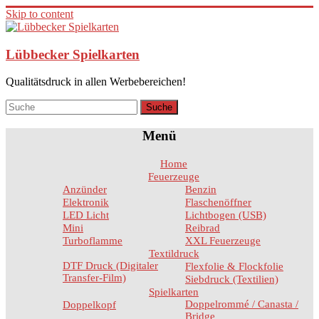
Skip to content
Lübbecker Spielkarten
Qualitätsdruck in allen Werbebereichen!
Menü
Home
Feuerzeuge
Anzünder
Benzin
Elektronik
Flaschenöffner
LED Licht
Lichtbogen (USB)
Mini
Reibrad
Turboflamme
XXL Feuerzeuge
Textildruck
DTF Druck (Digitaler
Flexfolie & Flockfolie
Transfer-Film)
Siebdruck (Textilien)
Spielkarten
Doppelrommé / Canasta /
Doppelkopf
Bridge